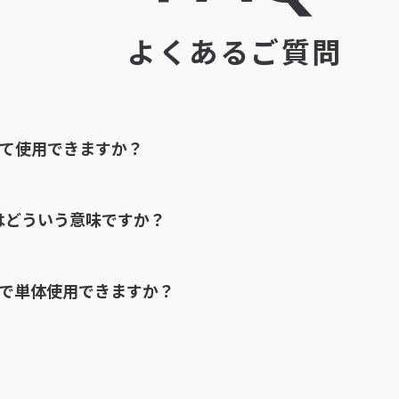
よくあるご質問
て使用できますか？
のフットモニターとしてもご使用いただけます。
はどういう意味ですか？
マウントにも対応しており、スタンド立てとの使い分けも
がL・Rで左右対称になっているため、左右を入れ替え
で単体使用できますか？
。
の設置自由度が高まります。
メインPA運用が可能です。
やBGM再生では十分なパフォーマンスを発揮します。
な場合はMB112ⅡやMB115との組み合わせをご検討