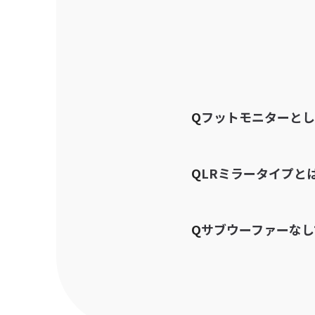
Q
フットモニターとし
はい、床置きで
Q
LRミラータイプと
35mmポール
スピコンの配線
Q
サブウーファーなし
すっきりします
ステレオ運用時
はい、単体での
小規模ステージ
低音の補強が必要