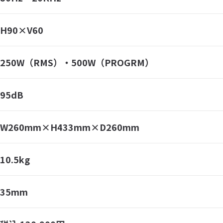
H90×V60
250W（RMS）・500W（PROGRM）
95dB
W260mm×H433mm×D260mm
10.5kg
35mm