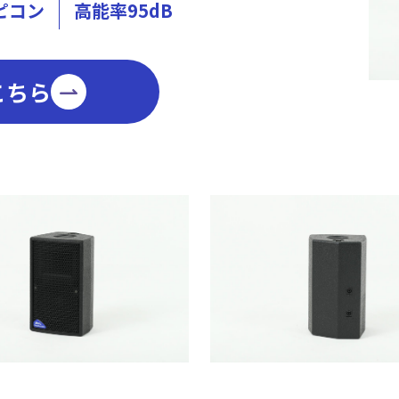
ピコン
高能率95dB
こちら