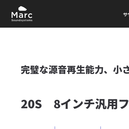
サ
完璧な源音再生能力、小
20S 8インチ汎用