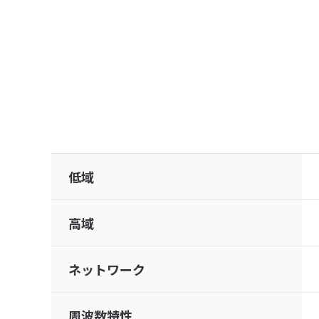
低域
高域
ネットワーク
周波数特性