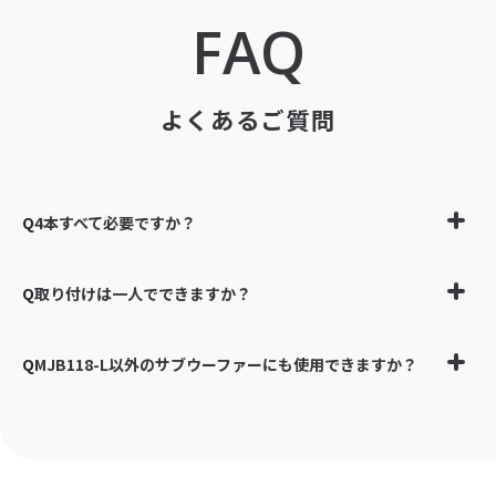
FAQ
よくあるご質問
Q
4本すべて必要ですか？
はい、MJB118-LにMJ10を安全に積み上げるために4本1セ
Q
取り付けは一人でできますか？
ットでのご使用をお願いします。
安全のため2名以上での作業を推奨します。
Q
MJB118-L以外のサブウーファーにも使用できますか？
MJ10は22kgあるため、十分な注意が必要です。
MJB118-L×MJ10専用設計のため、他の組み合わせへのご
使用はお勧めしません。